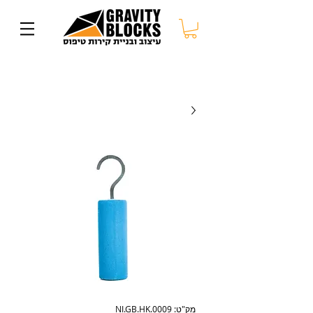
מק"ט: NI.GB.HK.0009