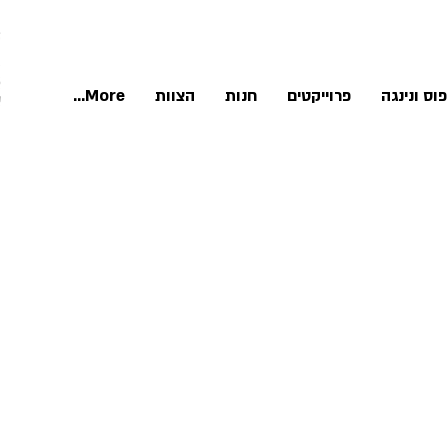
וס ונינגה
פרוייקטים
חנות
הצוות
More...