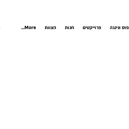
וס ונינגה
פרוייקטים
חנות
הצוות
More...